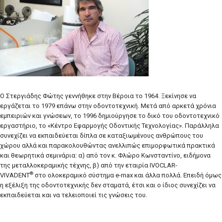
Ο Στεργιάδης Φώτης γεννήθηκε στην Βέροια το 1964. Ξεκίνησε να
εργάζεται το 1979 επάνω στην οδοντοτεχνική. Μετά από αρκετά χρόνια
εμπειριών και γνώσεων, το 1996 δημιούργησε το δικό του οδοντοτεχνικό
εργαστήριο, το «Κέντρο Εφαρμογής Οδοντικής Τεχνολογίας». Παράλληλα
συνεχίζει να εκπαιδεύεται δίπλα σε καταξιωμένους ανθρώπους του
χώρου αλλά και παρακολουθώντας ανελλιπώς επιμορφωτικά πρακτικά
και θεωρητικά σεμινάρια: α) από τον κ. Φλώρο Κωνσταντίνο, ειδήμονα
της μεταλλοκεραμικής τέχνης, β) από την εταιρία IVOCLAR-
®
VIVADENT
στο ολοκεραμικό σύστημα e-max και άλλα πολλά. Επειδή όμως
η εξέλιξη της οδοντοτεχνικής δεν σταματά, έτσι και ο ίδιος συνεχίζει να
εκπαιδεύεται και να τελειοποιεί τις γνώσεις του.